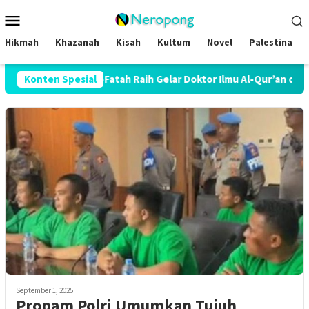
Loncat
Menu
ke
Mobile
konten
Hikmah
Khazanah
Kisah
Kultum
Novel
Palestina
i Dosen STAI Al-Fatah Raih Gelar Doktor Ilmu Al-Qur’an dan Tafsir
Konten Spesial
September 1, 2025
Propam Polri Umumkan Tujuh