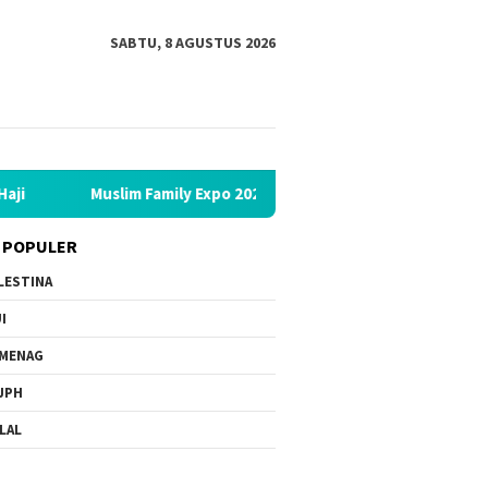
SABTU, 8 AGUSTUS 2026
Muslim Family Expo 2026 Bidik 12 Ribu Pengunjung, Hadirkan Baza
 POPULER
LESTINA
I
MENAG
JPH
LAL