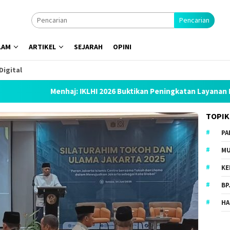
Pencarian
LAM
ARTIKEL
SEJARAH
OPINI
Digital
Menhaj: IKLHI 2026 Buktikan Peningkatan Layanan Haji
TOPIK
PA
MU
KE
BP
HA