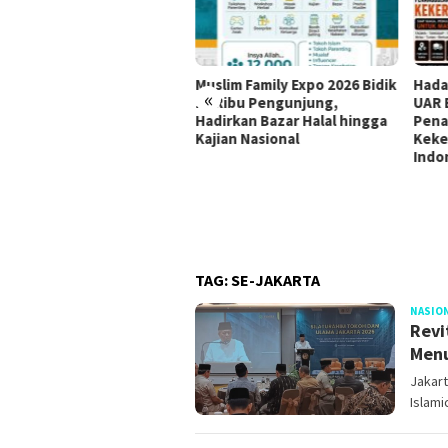
Muslim Family Expo 2026 Bidik
Hada
haj: IKLHI 2026 Buktikan
«
12 Ribu Pengunjung,
UAR 
ingkatan Layanan Haji
Hadirkan Bazar Halal hingga
Pena
Kajian Nasional
Keke
Indo
TAG:
SE-JAKARTA
NASIO
Revi
Menu
Jakart
Islami