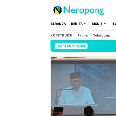
Loncat
ke
konten
BERANDA
BERITA
BISNIS
IS
KONSTRUKSI
Fauna
Teknologi
Konten Spesial