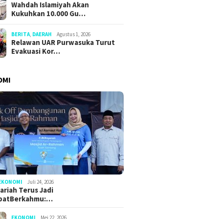
Wahdah Islamiyah Akan
Kukuhkan 10.000 Gu…
BERITA
,
DAERAH
Agustus 1, 2026
an UAR Purwasuka
Muslim F
Menhaj: IKLHI 2026 Buktikan
Relawan UAR Purwasuka Turut
Evakuasi Korban
12 Ribu
Peningkatan Layanan Haji
Evakuasi Kor…
elam di Sungai Kebon
Hadirka
Kajian N
OMI
EKONOMI
Juli 24, 2026
ariah Terus Jadi
batBerkahmu:…
EKONOMI
Mei 22, 2026