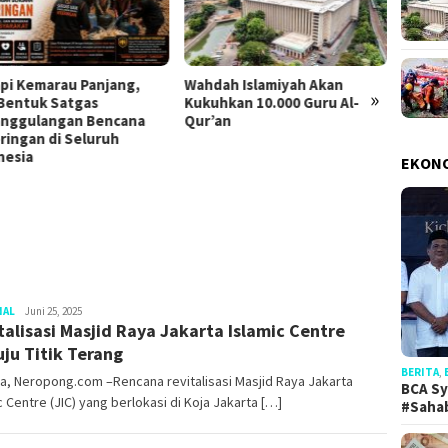
pi Kemarau Panjang,
Wahdah Islamiyah Akan
Relaw
»
Bentuk Satgas
Kukuhkan 10.000 Guru Al-
Turut 
nggulangan Bencana
Qur’an
Tengg
ringan di Seluruh
Dua
nesia
EKON
NAL
Redaksi
Juni 25, 2025
talisasi Masjid Raya Jakarta Islamic Centre
ju Titik Terang
BERITA
,
a, Neropong.com –Rencana revitalisasi Masjid Raya Jakarta
BCA Sy
c Centre (JIC) yang berlokasi di Koja Jakarta […]
#Saha