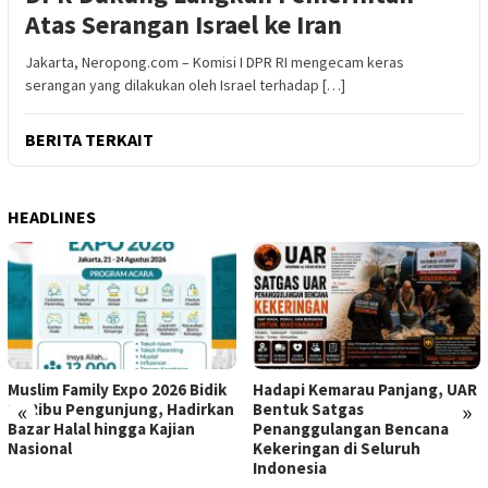
Atas Serangan Israel ke Iran
Jakarta, Neropong.com – Komisi I DPR RI mengecam keras
serangan yang dilakukan oleh Israel terhadap […]
BERITA TERKAIT
HEADLINES
Muslim Family Expo 2026 Bidik
Hadapi Kemarau Panjang, UAR
«
»
12 Ribu Pengunjung, Hadirkan
Bentuk Satgas
Bazar Halal hingga Kajian
Penanggulangan Bencana
Nasional
Kekeringan di Seluruh
Indonesia