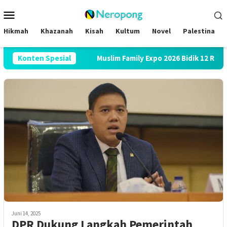
Loncat
Menu
ke
Mobile
konten
Hikmah
Khazanah
Kisah
Kultum
Novel
Palestina
 Layanan Haji
Konten Spesial
Muslim Family Expo 2026 Bidik 12 Ribu Peng
Juni 14, 2025
DPR Dukung Langkah Pemerintah