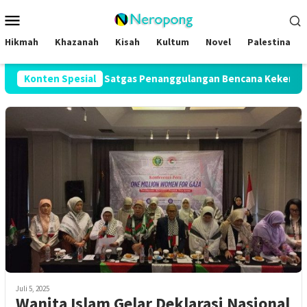
Loncat
Menu
ke
Mobile
konten
Hikmah
Khazanah
Kisah
Kultum
Novel
Palestina
g, UAR Bentuk Satgas Penanggulangan Bencana Kekeringan di S
Konten Spesial
Juli 5, 2025
Wanita Islam Gelar Deklarasi Nasional