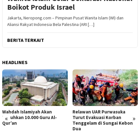
Boikot Produk Israel
Jakarta, Neropong.com – Pimpinan Pusat Wanita Islam (WI) dan
Aliansi Rakyat Indonesia Bela Palestina (ARI […]
BERITA TERKAIT
HEADLINES
Wahdah Islamiyah Akan
Relawan UAR Purwasuka
«
»
Kukuhkan 10.000 Guru Al-
Turut Evakuasi Korban
Qur’an
Tenggelam di Sungai Kebon
Dua