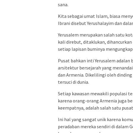
sana.
Kita sebagai umat Islam, biasa men
Ibrani disebut Yerushalayim dan dala
Yerusalem merupakan salah satu kota 
kali direbut, ditaklukan, dihancurka
setiap lapisan buminya mengungkapk
Pusat bahkan inti Yerusalem adalan 
arsitektur bersejarah yang menandai
dan Armenia. Dikelilingi oleh dindin
tersuci di dunia.
Setiap kawasan mewakili populasi te
karena orang-orang Armenia juga ber
keempatnya, adalah salah satu pusat 
Ini hal yang sangat unik karena ko
peradaban mereka sendiri di dalam G