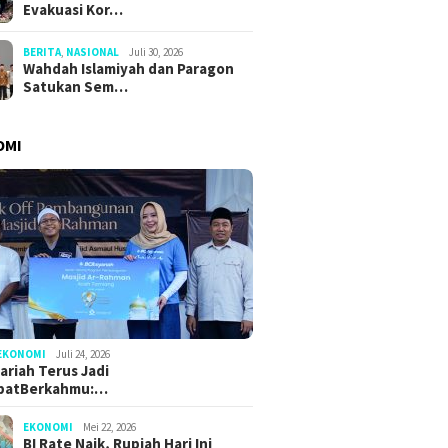
Evakuasi Kor…
BERITA
,
NASIONAL
Juli 30, 2026
Wahdah Islamiyah dan Paragon
Satukan Sem…
OMI
EKONOMI
Juli 24, 2026
ariah Terus Jadi
batBerkahmu:…
EKONOMI
Mei 22, 2026
BI Rate Naik, Rupiah Hari Ini