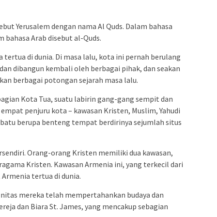
yebut Yerusalem dengan nama Al Quds. Dalam bahasa
m bahasa Arab disebut al-Quds.
tertua di dunia. Di masa lalu, kota ini pernah berulang
n dan dibangun kembali oleh berbagai pihak, dan seakan
an berbagai potongan sejarah masa lalu.
bagian Kota Tua, suatu labirin gang-gang sempit dan
 empat penjuru kota – kawasan Kristen, Muslim, Yahudi
g batu berupa benteng tempat berdirinya sejumlah situs
rsendiri. Orang-orang Kristen memiliki dua kawasan,
agama Kristen. Kawasan Armenia ini, yang terkecil dari
Armenia tertua di dunia.
munitas mereka telah mempertahankan budaya dan
ereja dan Biara St. James, yang mencakup sebagian