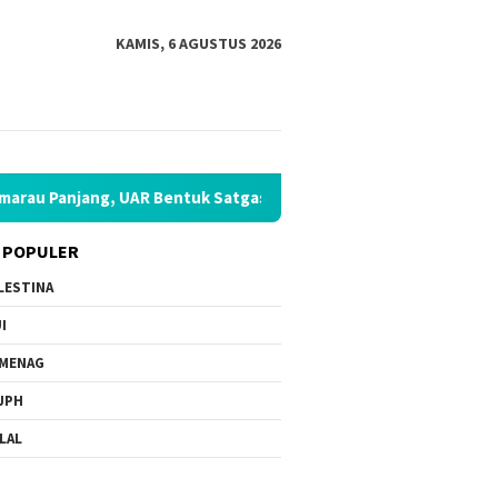
KAMIS, 6 AGUSTUS 2026
tuk Satgas Penanggulangan Bencana Kekeringan di Seluruh Ind
 POPULER
LESTINA
I
MENAG
JPH
LAL