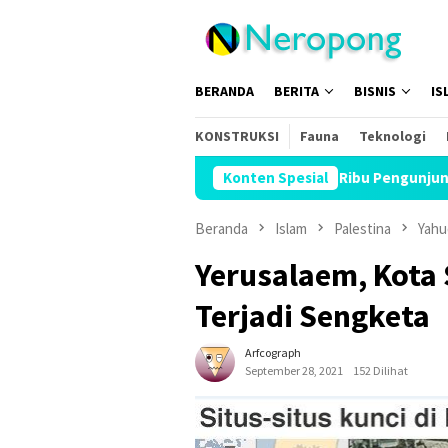
Loncat
ke
konten
BERANDA
BERITA
BISNIS
IS
KONSTRUKSI
Fauna
Teknologi
Family Expo 2026 Bidik 12 Ribu Pengunjung, Hadirkan Bazar Halal 
Konten Spesial
Beranda
Islam
Palestina
Yahu
Yerusalaem, Kota 
Terjadi Sengketa
Arfcograph
September 28, 2021
152 Dilihat