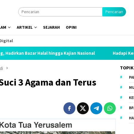
Pencarian
LAM
ARTIKEL
SEJARAH
OPINI
Digital
hingga Kajian Nasional
Hadapi Kemarau Panjang, UAR Ben
TOPIK
di
PA
Suci 3 Agama dan Terus
MU
KE
BP
HA