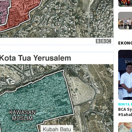
EKON
BERITA
,
BCA Sy
#Saha