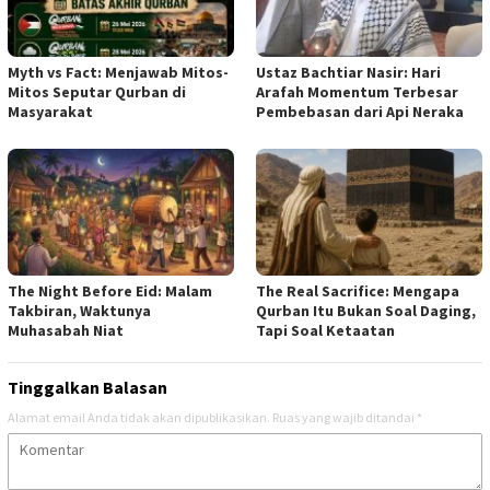
Myth vs Fact: Menjawab Mitos-
Ustaz Bachtiar Nasir: Hari
Mitos Seputar Qurban di
Arafah Momentum Terbesar
Masyarakat
Pembebasan dari Api Neraka
The Night Before Eid: Malam
The Real Sacrifice: Mengapa
Takbiran, Waktunya
Qurban Itu Bukan Soal Daging,
Muhasabah Niat
Tapi Soal Ketaatan
Tinggalkan Balasan
Alamat email Anda tidak akan dipublikasikan.
Ruas yang wajib ditandai
*