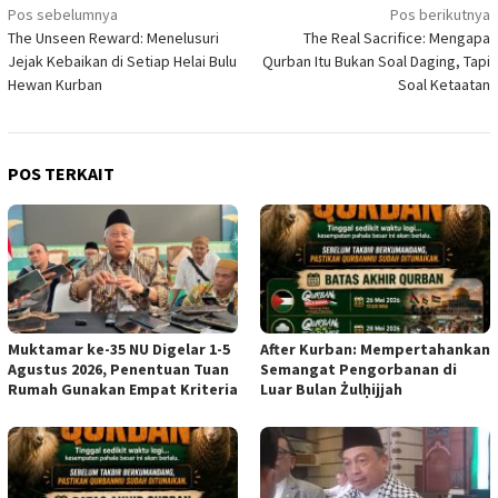
Navigasi
Pos sebelumnya
Pos berikutnya
The Unseen Reward: Menelusuri
The Real Sacrifice: Mengapa
pos
Jejak Kebaikan di Setiap Helai Bulu
Qurban Itu Bukan Soal Daging, Tapi
Hewan Kurban
Soal Ketaatan
POS TERKAIT
Muktamar ke-35 NU Digelar 1-5
After Kurban: Mempertahankan
Agustus 2026, Penentuan Tuan
Semangat Pengorbanan di
Rumah Gunakan Empat Kriteria
Luar Bulan Żulḥijjah