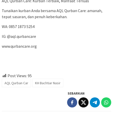
AQL Qurban Care: Kurban Terbaik, Manfaat Terluas
Tunaikan kurban Anda bersama AQL Qurban Care: amanah,
tepat sasaran, dan penuh keberkahan.
WA: 0857 1873 5254
IG: @aql.qurbancare
www.qurbancare.org
Post Views:
95
AQL Qurban Car
KH Bachtiar Nasir
SEBARKAN