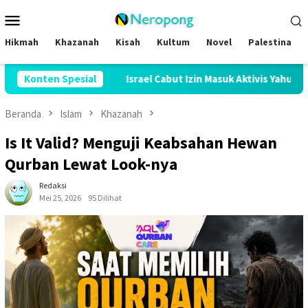
Loncat
Menu
ke
Mobile
konten
Hikmah
Khazanah
Kisah
Kultum
Novel
Palestina
sir
Konten Spesial
Israel Cabut Izin Masuk Aktivis Yahudi AS Pendukung 
Beranda
Islam
Khazanah
Is It Valid? Menguji Keabsahan Hewan
Qurban Lewat Look-nya
Redaksi
Mei 25, 2026
95 Dilihat