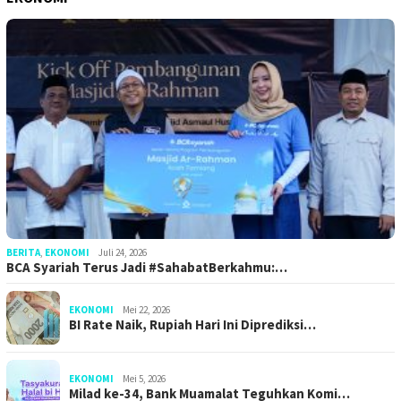
BERITA
,
EKONOMI
Juli 24, 2026
BCA Syariah Terus Jadi #SahabatBerkahmu:…
EKONOMI
Mei 22, 2026
BI Rate Naik, Rupiah Hari Ini Diprediksi…
EKONOMI
Mei 5, 2026
Milad ke-34, Bank Muamalat Teguhkan Komi…