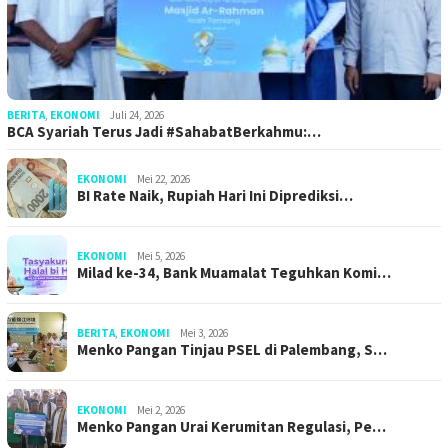
BERITA
,
EKONOMI
Juli 24, 2026
BCA Syariah Terus Jadi #SahabatBerkahmu:…
EKONOMI
Mei 22, 2026
BI Rate Naik, Rupiah Hari Ini Diprediksi…
EKONOMI
Mei 5, 2026
Milad ke-34, Bank Muamalat Teguhkan Komi…
BERITA
,
EKONOMI
Mei 3, 2026
Menko Pangan Tinjau PSEL di Palembang, S…
EKONOMI
Mei 2, 2026
Menko Pangan Urai Kerumitan Regulasi, Pe…