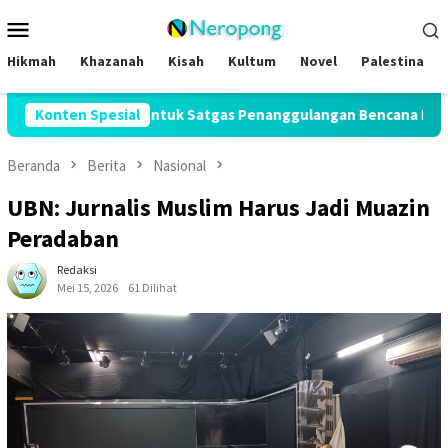
Loncat
Menu
ke
Mobile
konten
Hikmah
Khazanah
Kisah
Kultum
Novel
Palestina
R Bentuk Satgas Penanggulangan Bencana Kekeringan di Seluruh
Konten Spesial
Beranda
Berita
Nasional
UBN: Jurnalis Muslim Harus Jadi Muazin
Peradaban
Redaksi
Mei 15, 2026
61 Dilihat