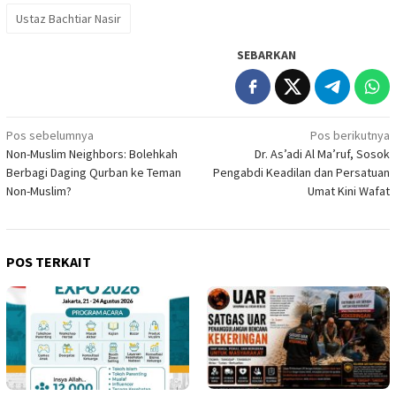
Ustaz Bachtiar Nasir
SEBARKAN
Navigasi
Pos sebelumnya
Pos berikutnya
Non-Muslim Neighbors: Bolehkah
Dr. As’adi Al Ma’ruf, Sosok
pos
Berbagi Daging Qurban ke Teman
Pengabdi Keadilan dan Persatuan
Non-Muslim?
Umat Kini Wafat
POS TERKAIT