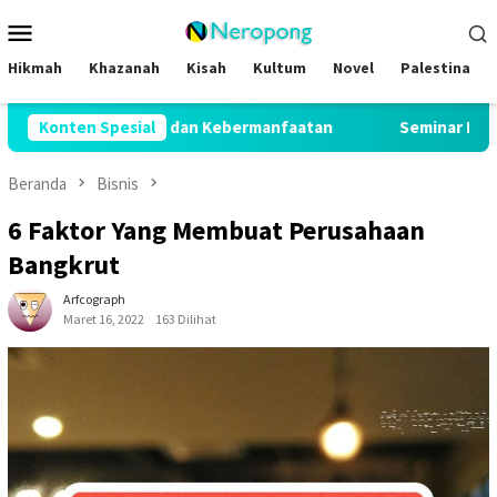
Loncat
Menu
ke
Mobile
konten
Hikmah
Khazanah
Kisah
Kultum
Novel
Palestina
dan Kebermanfaatan
Konten Spesial
Seminar MUI DKI Jakarta Hasilkan D
Beranda
Bisnis
6 Faktor Yang Membuat Perusahaan
Bangkrut
Arfcograph
Maret 16, 2022
163 Dilihat