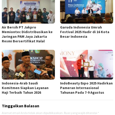
Air Bersih PT Jakpro
Garuda Indonesia Umrah
Memiontec Didistribusikan ke
Festival 2025 Hadir di 16 Kota
Jaringan PAM Jaya Jakarta
Besar Indonesia
Resmi Bersertifikat Halal
Indonesia-Arab Saudi
IndoBeauty Expo 2025 Hadirkan
Komitmen Siapkan Layanan
Pameran Internasional
Haji Terbaik Tahun 2026
Tahunan Pada 7-9 Agustus
Tinggalkan Balasan
Alamat email Anda tidak akan dipublikasikan.
Ruas yang wajib ditandai
*