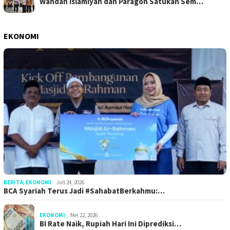
Wahdah Islamiyah dan Paragon Satukan Sem…
EKONOMI
BERITA
,
EKONOMI
Juli 24, 2026
BCA Syariah Terus Jadi #SahabatBerkahmu:…
EKONOMI
Mei 22, 2026
BI Rate Naik, Rupiah Hari Ini Diprediksi…