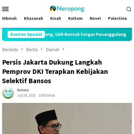
Loncat
Menu
ke
Mobile
konten
Hikmah
Khazanah
Kisah
Kultum
Novel
Palestina
 Panjang, UAR Bentuk Satgas Penanggulangan Bencana Kekering
Konten Spesial
Beranda
Berita
Daerah
Persis Jakarta Dukung Langkah
Pemprov DKI Terapkan Kebijakan
Selektif Bansos
Redaksi
Juli 28, 2025
159 Dilihat