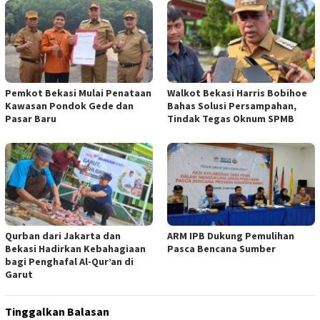
Pemkot Bekasi Mulai Penataan
Walkot Bekasi Harris Bobihoe
Kawasan Pondok Gede dan
Bahas Solusi Persampahan,
Pasar Baru
Tindak Tegas Oknum SPMB
Qurban dari Jakarta dan
ARM IPB Dukung Pemulihan
Bekasi Hadirkan Kebahagiaan
Pasca Bencana Sumber
bagi Penghafal Al-Qur’an di
Garut
Tinggalkan Balasan