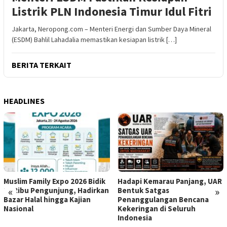
Listrik PLN Indonesia Timur Idul Fitri
Jakarta, Neropong.com – Menteri Energi dan Sumber Daya Mineral
(ESDM) Bahlil Lahadalia memastikan kesiapan listrik […]
BERITA TERKAIT
HEADLINES
Muslim Family Expo 2026 Bidik
Hadapi Kemarau Panjang, UAR
«
»
12 Ribu Pengunjung, Hadirkan
Bentuk Satgas
Bazar Halal hingga Kajian
Penanggulangan Bencana
Nasional
Kekeringan di Seluruh
Indonesia