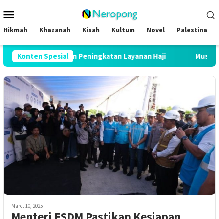
Loncat
Menu
ke
Mobile
konten
Hikmah
Khazanah
Kisah
Kultum
Novel
Palestina
HI 2026 Buktikan Peningkatan Layanan Haji
Konten Spesial
Muslim Family
Maret 10, 2025
Menteri ESDM Pastikan Kesiapan