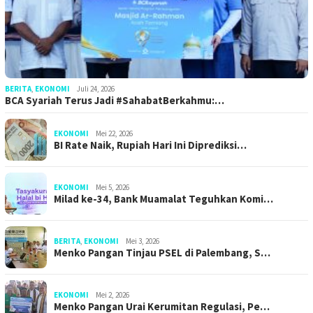
BERITA
,
EKONOMI
Juli 24, 2026
BCA Syariah Terus Jadi #SahabatBerkahmu:…
EKONOMI
Mei 22, 2026
BI Rate Naik, Rupiah Hari Ini Diprediksi…
EKONOMI
Mei 5, 2026
Milad ke-34, Bank Muamalat Teguhkan Komi…
BERITA
,
EKONOMI
Mei 3, 2026
Menko Pangan Tinjau PSEL di Palembang, S…
EKONOMI
Mei 2, 2026
Menko Pangan Urai Kerumitan Regulasi, Pe…