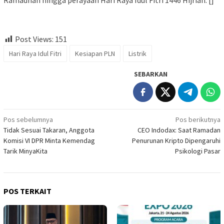
Ramadhan hingga perayaan Hari Raya Idul Fitri 1446 Hijriah. []
Post Views:
151
Hari Raya Idul Fitri
Kesiapan PLN
Listrik
SEBARKAN
Navigasi
Pos sebelumnya
Pos berikutnya
Tidak Sesuai Takaran, Anggota
CEO Indodax: Saat Ramadan
pos
Komisi VI DPR Minta Kemendag
Penurunan Kripto Dipengaruhi
Tarik MinyaKita
Psikologi Pasar
POS TERKAIT