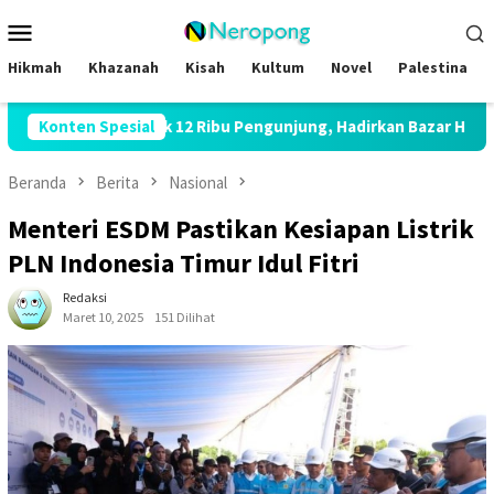
Loncat
Menu
ke
Mobile
konten
Hikmah
Khazanah
Kisah
Kultum
Novel
Palestina
2026 Bidik 12 Ribu Pengunjung, Hadirkan Bazar Halal hingga Kajia
Konten Spesial
Beranda
Berita
Nasional
Menteri ESDM Pastikan Kesiapan Listrik
PLN Indonesia Timur Idul Fitri
Redaksi
Maret 10, 2025
151 Dilihat