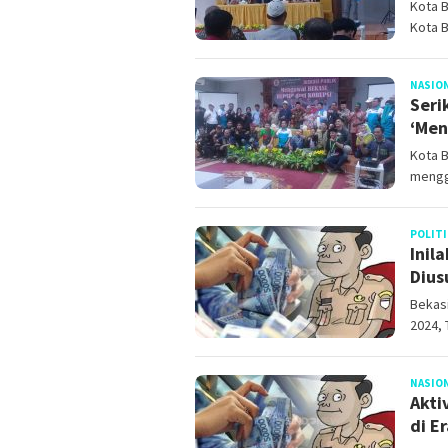
Kota 
Kota 
NASIO
Seri
‘Men
Kota 
mengg
POLITI
Inil
Dius
Bekasi
2024, 
NASIO
Akti
di E