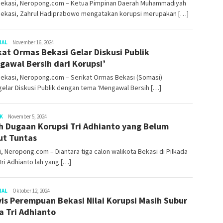
Bekasi, Neropong.com – Ketua Pimpinan Daerah Muhammadiyah
Bekasi, Zahrul Hadiprabowo mengatakan korupsi merupakan […]
NAL
Redaksi
November 16, 2024
kat Ormas Bekasi Gelar Diskusi Publik
gawal Bersih dari Korupsi’
Bekasi, Neropong.com – Serikat Ormas Bekasi (Somasi)
elar Diskusi Publik dengan tema ‘Mengawal Bersih […]
K
Redaksi
November 5, 2024
ah Dugaan Korupsi Tri Adhianto yang Belum
ut Tuntas
, Neropong.com – Diantara tiga calon walikota Bekasi di Pilkada
Tri Adhianto lah yang […]
NAL
Redaksi
Oktober 12, 2024
vis Perempuan Bekasi Nilai Korupsi Masih Subur
ra Tri Adhianto