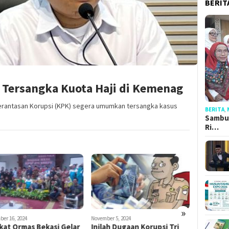
BERIT
Tersangka Kuota Haji di Kemenag
rantasan Korupsi (KPK) segera umumkan tersangka kasus
BERITA
,
Sambut
Ri…
»
ber 16, 2024
November 5, 2024
Oktober 12, 2
kat Ormas Bekasi Gelar
Inilah Dugaan Korupsi Tri
Aktivis 