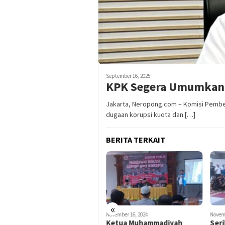
September 16, 2025
KPK Segera Umumkan 
Jakarta, Neropong.com – Komisi Pembe
dugaan korupsi kuota dan […]
BERITA TERKAIT
«
Maret 13, 2025
November 16, 2024
Novem
Ahok Diperiksa Kejagung
Ketua Muhammadiyah
Seri