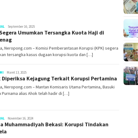
NAL
Redaksi
September 16, 2025
Segera Umumkan Tersangka Kuota Haji di
enag
ta, Neropong.com – Komisi Pemberantasan Korupsi (KPK) segera
an tersangka kasus dugaan korupsi kuota dan […]
MI
Redaksi
Maret 13, 2025
 Diperiksa Kejagung Terkait Korupsi Pertamina
ta, Neropong.com – Mantan Komisaris Utama Pertamina, Basuki
a Purnama alias Ahok telah hadir di […]
NAL
Redaksi
November 16, 2024
a Muhammadiyah Bekasi: Korupsi Tindakan
ela