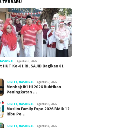
A TERBARU
NASIONAL
Agustus 8, 2026
 HUT Ke-81 RI, SAJID Bagikan 81
BERITA
,
NASIONAL
Agustus 7, 2026
Menhaj: IKLHI 2026 Buktikan
Peningkatan …
BERITA
,
NASIONAL
Agustus 6, 2026
Muslim Family Expo 2026 Bidik 12
Ribu Pe…
024
Maret 13, 2025
November 16, 2024
BERITA
,
NASIONAL
Agustus 4, 2026
Perempuan Bekasi
Ahok Diperiksa Kejagung
Ketua Muham