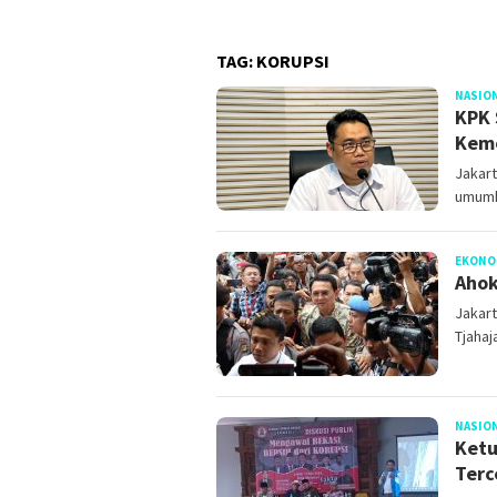
TAG:
KORUPSI
NASIO
KPK 
Kem
Jakar
umumk
EKONO
Ahok
Jakar
Tjahaj
NASIO
Ketu
Terc