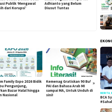
usi Publik ‘Mengawal
Adhianto yang Belum
Nilai Kor
ih dari Korupsi’
Diusut Tuntas
Era Tri 
EKON
im Family Expo 2026 Bidik
Kemenag Gratiskan 90 Buku
Hadap
»
ibu Pengunjung,
PAI dan Bahasa Arab MI
UAR B
rkan Bazar Halal hingga
sampai MA, Untuk Unduh di
Penan
BERITA
,
an Nasional
sini!
Kekeri
BCA Sy
Indone
#Saha