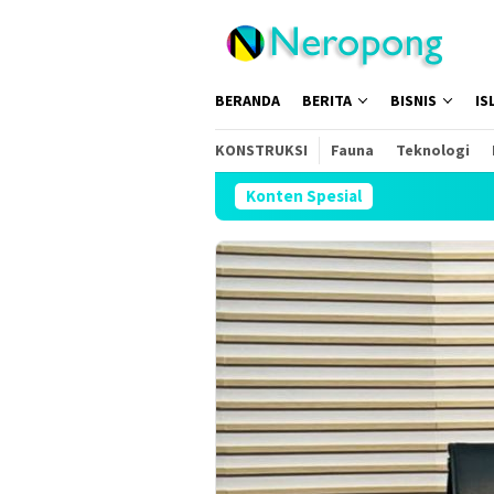
Loncat
ke
konten
BERANDA
BERITA
BISNIS
IS
KONSTRUKSI
Fauna
Teknologi
Konten Spesial
Sambut HUT