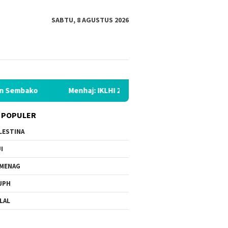
SABTU, 8 AGUSTUS 2026
Menhaj: IKLHI 2026 Buktikan Peningkatan Layanan Haji
 POPULER
LESTINA
I
MENAG
JPH
LAL