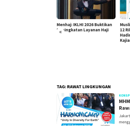
Menhaj: IKLHI 2026 Buktikan
Musl
«
but HUT Ke-81 RI, SAJID
Peningkatan Layanan Haji
12 R
ikan 81 Ribu Paket
Hadi
kanan dan Sembako
Kaji
TAG:
RAWAT LINGKUNGAN
KONSP
MHM 
Rawa
Jakar
mengg