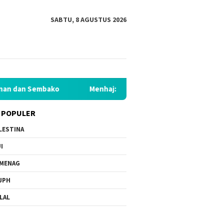
SABTU, 8 AGUSTUS 2026
Sembako
Menhaj: IKLHI 2026 Buktikan Peningkatan Layanan
 POPULER
LESTINA
I
MENAG
JPH
LAL