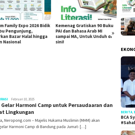
im Family Expo 2026 Bidik
Kemenag Gratiskan 90 Buku
Hadap
»
ibu Pengunjung,
PAI dan Bahasa Arab MI
UAR B
rkan Bazar Halal hingga
sampai MA, Untuk Unduh di
Penan
an Nasional
sini!
Kekeri
Indone
EKON
IRASI
Redaksi
Februari 10, 2025
Gelar Harmoni Camp untuk Persaudaaran dan
t Lingkungan
ta, Neropong.com – Majelis Hukama Muslimin (MHM) akan
BERITA
,
elar Harmoni Camp di Bandung pada Jumat- […]
BCA Sy
#Saha