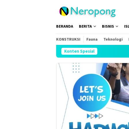
Loncat
ke
konten
BERANDA
BERITA
BISNIS
IS
KONSTRUKSI
Fauna
Teknologi
Konten Spesial
S