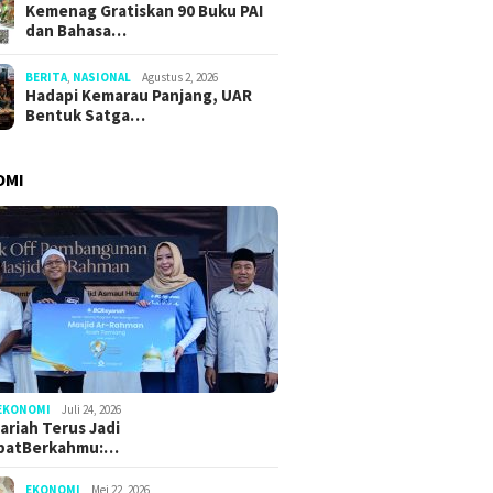
Kemenag Gratiskan 90 Buku PAI
dan Bahasa…
BERITA
,
NASIONAL
Agustus 2, 2026
i Kemarau Panjang,
Menhaj: 
Sambut HUT Ke-81 RI, SAJID
Hadapi Kemarau Panjang, UAR
entuk Satgas
Peningk
Bagikan 81 Ribu Paket
Bentuk Satga…
ggulangan Bencana
Makanan dan Sembako
ngan di Seluruh
sia
OMI
EKONOMI
Juli 24, 2026
ariah Terus Jadi
batBerkahmu:…
EKONOMI
Mei 22, 2026