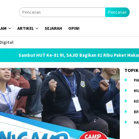
Pencarian
LAM
ARTIKEL
SEJARAH
OPINI
Digital
ambut HUT Ke-81 RI, SAJID Bagikan 81 Ribu Paket Makanan dan 
TOPIK
PA
MU
KE
BP
HA