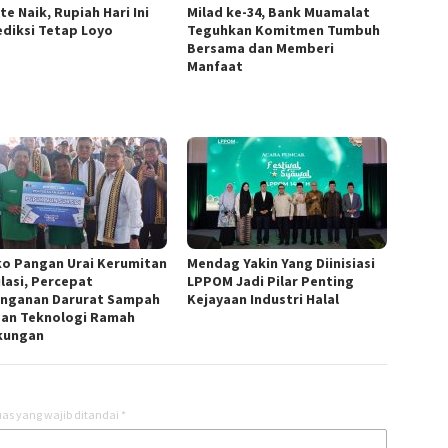
te Naik, Rupiah Hari Ini
Milad ke-34, Bank Muamalat
ediksi Tetap Loyo
Teguhkan Komitmen Tumbuh
Bersama dan Memberi
Manfaat
o Pangan Urai Kerumitan
Mendag Yakin Yang Diinisiasi
lasi, Percepat
LPPOM Jadi Pilar Penting
nganan Darurat Sampah
Kejayaan Industri Halal
an Teknologi Ramah
kungan
as yang wajib ditandai
*