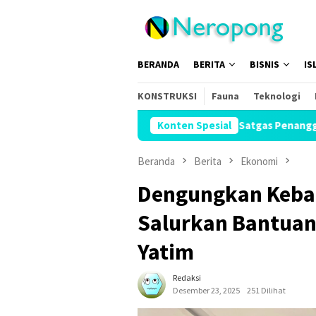
Loncat
ke
konten
BERANDA
BERITA
BISNIS
IS
KONSTRUKSI
Fauna
Teknologi
emarau Panjang, UAR Bentuk Satgas Penanggulangan Bencana Ke
Konten Spesial
Beranda
Berita
Ekonomi
Dengungkan Kebai
Salurkan Bantuan
Yatim
Redaksi
Desember 23, 2025
251 Dilihat