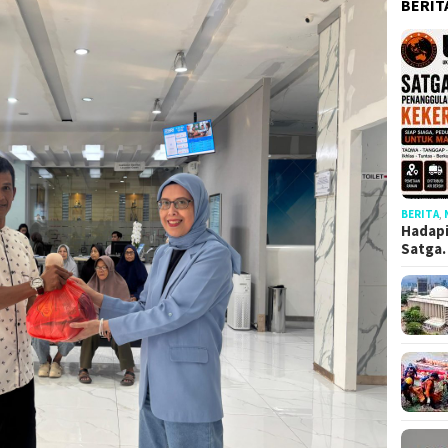
BERIT
BERITA
,
Hadapi
Satga