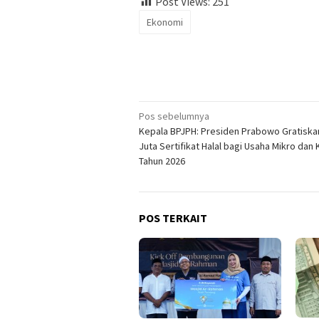
Post Views:
251
Ekonomi
Navigasi
Pos sebelumnya
Kepala BPJPH: Presiden Prabowo Gratiska
pos
Juta Sertifikat Halal bagi Usaha Mikro dan K
Tahun 2026
POS TERKAIT