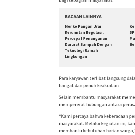
bagi sebagian masyarakat.
BACAAN LAINNYA
Menko Pangan Urai
Ke
Kerumitan Regulasi,
SP
Percepat Penanganan
Mu
Darurat Sampah Dengan
Be
Teknologi Ramah
Lingkungan
Para karyawan terlibat langsung da
hangat dan penuh keakraban.
Selain membantu masyarakat memenuh
mempererat hubungan antara perusa
“Kami percaya bahwa keberadaan pe
masyarakat. Melalui kegiatan ini, k
membantu kebutuhan harian warga,” u