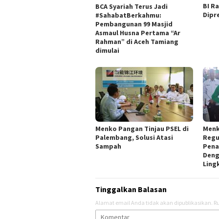
BI Ra
BCA Syariah Terus Jadi
Dipr
#SahabatBerkahmu:
Pembangunan 99 Masjid
Asmaul Husna Pertama “Ar
Rahman” di Aceh Tamiang
dimulai
Menko Pangan Tinjau PSEL di
Menk
Palembang, Solusi Atasi
Regu
Sampah
Pena
Deng
Ling
Tinggalkan Balasan
Alamat email Anda tidak akan dipublikasikan.
Ru