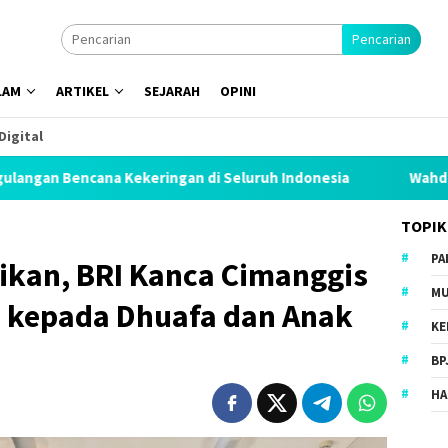
Pencarian
LAM
ARTIKEL
SEJARAH
OPINI
Digital
keringan di Seluruh Indonesia
Wahdah Islamiyah Akan K
TOPIK
PA
kan, BRI Kanca Cimanggis
MU
 kepada Dhuafa dan Anak
KE
BP
HA